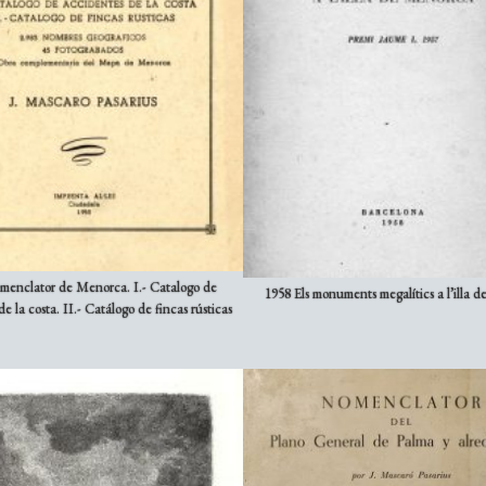
menclator de Menorca. I.- Catalogo de
1958 Els monuments megalítics a l’illa 
e la costa. II.- Catálogo de fincas rústicas