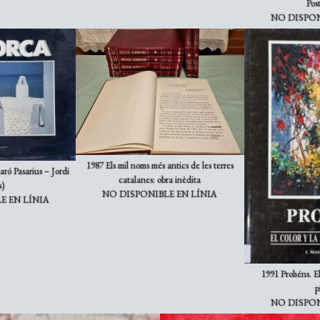
Pos
NO DISPON
1987 Els mil noms més antics de les terres
ró Pasarius – Jordi
catalanes: obra inèdita
s)
NO DISPONIBLE EN LÍNIA
E EN LÍNIA
1991 Prohéns. El
p
NO DISPON