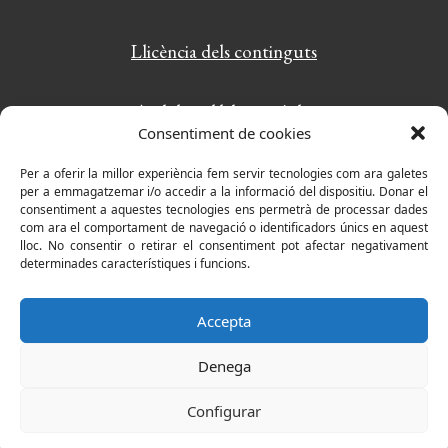
Llicència dels continguts
Amb la col·laboració de:
Consentiment de cookies
PlayWordy: el joc de paraules més divertit
Per a oferir la millor experiència fem servir tecnologies com ara galetes
per a emmagatzemar i/o accedir a la informació del dispositiu. Donar el
consentiment a aquestes tecnologies ens permetrà de processar dades
com ara el comportament de navegació o identificadors únics en aquest
lloc. No consentir o retirar el consentiment pot afectar negativament
determinades característiques i funcions.
Accepta
Denega
Configurar