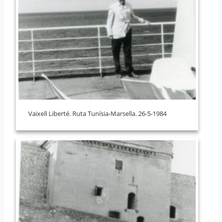
Vaixell Liberté. Ruta Tunísia-Marsella. 26-5-1984