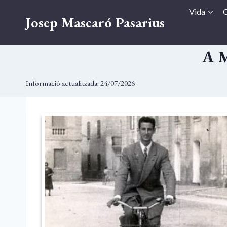
Vés
Vida
O
Josep Mascaró Pasarius
al
contingut
A M
Informació actualitzada:
24/07/2026