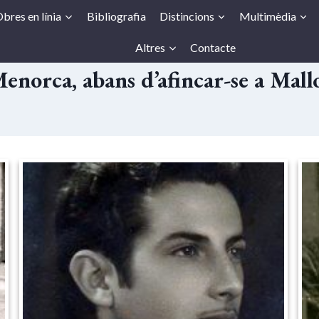
bres en línia
Bibliografia
Distincions
Multimèdia
Altres
Contacte
enorca, abans d’afincar-se a Mall