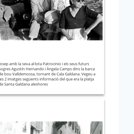
Josep amb la seva al·lota Patrocinio i els seus futurs
sogres Agustín Hernando i Àngela Camps dins la barca
de bou Valldemossa, tornant de Cala Galdana. Vegeu a
les 2 imatges següents informació del que era la platja
de Santa Galdana aleshores