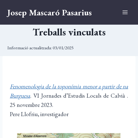
Vés
Josep Mascaró Pasarius
al
contingut
Treballs vinculats
Informació actualitzada:
03/01/2025
Fenomenologia de la toponímia menor a partir de na
Burguesa
. VI Jornades d’Estudis Locals de Calvià .
25 novembre 2023.
Pere Llofriu, investigador