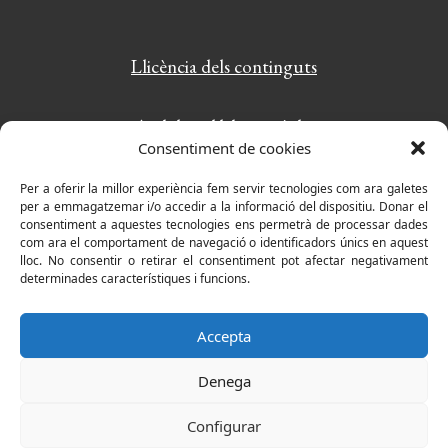
Llicència dels continguts
Amb la col·laboració de:
Consentiment de cookies
PlayWordy: el joc de paraules més divertit
Per a oferir la millor experiència fem servir tecnologies com ara galetes
per a emmagatzemar i/o accedir a la informació del dispositiu. Donar el
consentiment a aquestes tecnologies ens permetrà de processar dades
com ara el comportament de navegació o identificadors únics en aquest
lloc. No consentir o retirar el consentiment pot afectar negativament
determinades característiques i funcions.
Accepta
Denega
Configurar