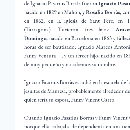
de Ignacio Pasarius Borràs fueron
Ignacio Pasar
nacido en 1829 en Mahón, y
Rosalia Borràs
, co
en 1862, en la iglesia de Sant Pere, en T
(Tarragona). Tuvieron tres hijos:
Anto
Domingo
, nacido en Barcelona en 1863 y falleci
horas de ser bautizado; Ignacio Marcos Anto
Fanny Ventura―, y un tercer hijo, nacido en 18
de muy pequeño y no sabemos su nombre.
Ignacio Pasarius Borràs estudió en la escuela de l
jesuitas de Manresa, probablemente alrededor del
quien sería su esposa, Fanny Vinent Garro.
Cuando Ignacio Pasarius Borràs y Fanny Vinent G
porque ella trabajaba de dependienta en una tiend