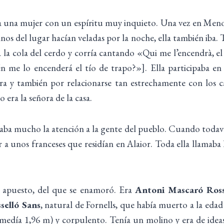
ra una mujer con un espíritu muy inquieto. Una vez en Menor
os del lugar hacían veladas por la noche, ella también iba.
 la cola del cerdo y corría cantando «Qui me l’encendrà, el t
én me lo encenderá el tío de trapo?»]. Ella participaba en 
ra y también por relacionarse tan estrechamente con los 
era la señora de la casa.
a mucho la atención a la gente del pueblo. Cuando todavía e
r a unos franceses que residían en Alaior. Toda ella llamaba 
 apuesto, del que se enamoró. Era
Antoni Mascaró Ross
selló Sans
, natural de Fornells, que había muerto a la eda
(medía 1,96 m) y corpulento. Tenía un molino y era de ideas 