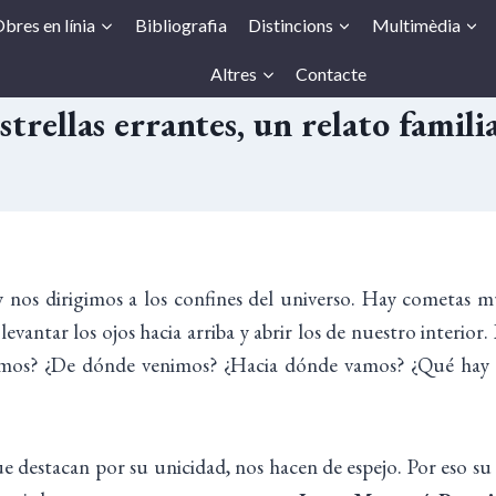
bres en línia
Bibliografia
Distincions
Multimèdia
Altres
Contacte
strellas errantes, un relato famili
y nos dirigimos a los confines del universo. Hay cometas m
evantar los ojos hacia arriba y abrir los de nuestro interior
 somos? ¿De dónde venimos? ¿Hacia dónde vamos? ¿Qué hay 
 destacan por su unicidad, nos hacen de espejo. Por eso su 