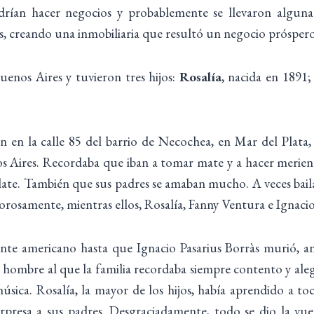
ían hacer negocios y probablemente se llevaron alguna re
as, creando una inmobiliaria que resultó un negocio próspero
Buenos Aires y tuvieron tres hijos:
Rosalía
, nacida en 1891
 en la calle 85 del barrio de Necochea, en Mar del Plata,
nos Aires. Recordaba que iban a tomar mate y a hacer merien
olate. También que sus padres se amaban mucho. A veces bai
orosamente, mientras ellos, Rosalía, Fanny Ventura e Ignaci
ente americano hasta que Ignacio Pasarius Borràs murió, a
 hombre al que la familia recordaba siempre contento y aleg
ica. Rosalía, la mayor de los hijos, había aprendido a toc
rpresa a sus padres. Desgraciadamente, todo se dio la vue