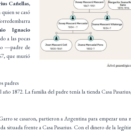
ius Cañellas
,
n quien se casó
orredembarra
nio Ignacio
do a las pocas
nio ―padre de
67, que murió
os padres
 año 1872. La familia del padre tenía la tienda Casa Pasari
arro se casaron, partieron a Argentina para empezar una nu
a situada frente a Casa Pasarius. Con el dinero de la legítima