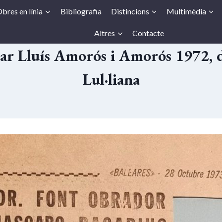
bres en línia
Bibliografia
Distincions
Multimèdia
Altres
Contacte
ar Lluís Amorós i Amorós 1972, d
Lul·liana