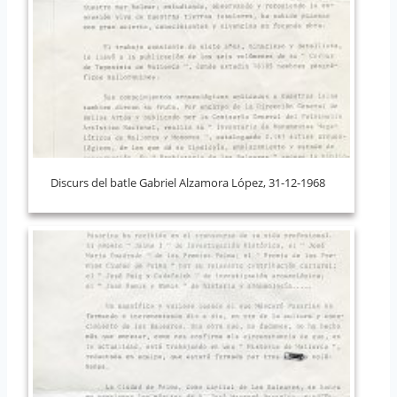
Discurs del batle Gabriel Alzamora López, 31-12-1968