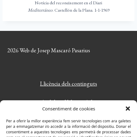
Notícia del reconeixement en el Diari
Mediterráneo
. Castellón de la Plana. 1-1-1969
2026 Web de Josep Mascaró Pasarius
Llicència dels continguts
Amb la col·laboració de:
Consentiment de cookies
PlayWordy: el joc de paraules més divertit
Per a oferir la millor experiència fem servir tecnologies com ara galetes
per a emmagatzemar i/o accedir a la informació del dispositiu. Donar el
consentiment a aquestes tecnologies ens permetrà de processar dades