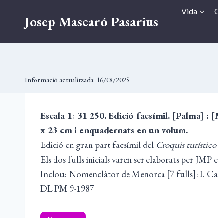
Vés
Vida
O
Josep Mascaró Pasarius
al
contingut
Informació actualitzada:
16/08/2025
Escala 1: 31 250. Edició facsímil. [Palma] :
x 23 cm i enquadernats en un volum.
Edició en gran part facsímil del
Croquis turístico
Els dos fulls inicials varen ser elaborats per JMP 
Inclou: Nomenclàtor de Menorca [7 fulls]: I. Catàl
DL PM 9-1987