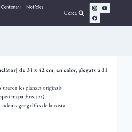
Centenari
Notícies
Cerca
clàtor] de 31 x 42 cm, en color, plegats a 31
s’usaren les planxes originals.
ipis i mapa director).
cidents geogràfics de la costa.