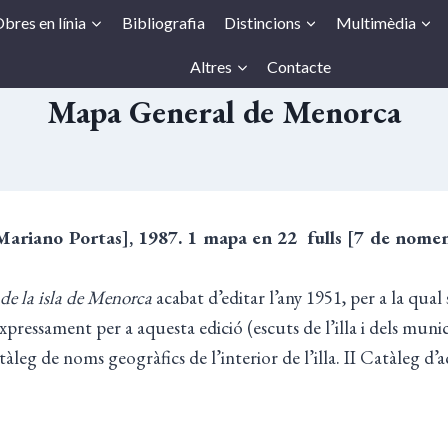
bres en línia
Bibliografia
Distincions
Multimèdia
Altres
Contacte
Mapa General de Menorca
 [Mariano Portas], 1987. 1 mapa en 22
fulls [7 de nomen
 de la isla de Menorca
acabat d’editar l’any 1951, per a la qual 
expressament per a aquesta edició (escuts de l’illa i dels munic
eg de noms geogràfics de l’interior de l’illa. II Catàleg d’ac