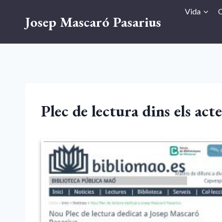
Vés
Vida
O
Josep Mascaró Pasarius
al
contingut
Plec de lectura dins els ac