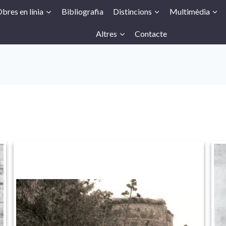
bres en línia
Bibliografia
Distincions
Multimèdia
Altres
Contacte