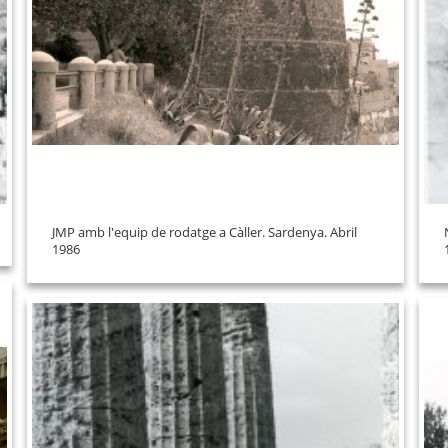
JMP amb l'equip de rodatge a Càller. Sardenya. Abril
1986