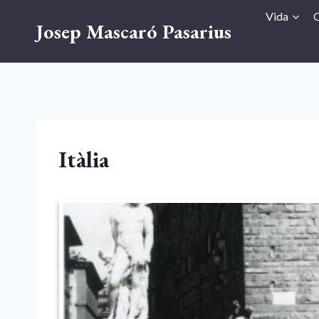
Vés
Vida
O
Josep Mascaró Pasarius
al
contingut
Itàlia