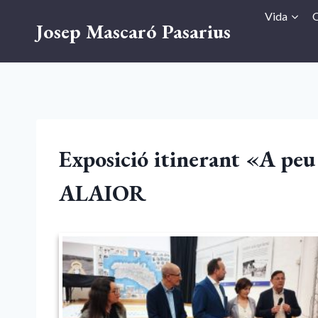
Vés
Vida
O
Josep Mascaró Pasarius
al
contingut
Exposició itinerant «A peu 
ALAIOR