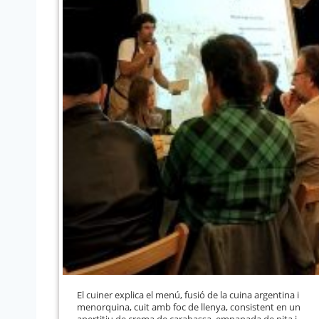
El cuiner explica el menú, fusió de la cuina argentina i
menorquina, cuit amb foc de llenya, consistent en un
apertitiu de crema de carabassa, empanada de pita i