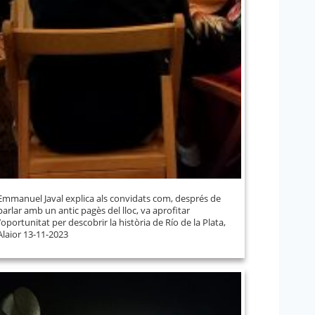
Emmanuel Javal explica als convidats com, després de
parlar amb un antic pagès del lloc, va aprofitar
l’oportunitat per descobrir la història de Río de la Plata,
Alaior 13-11-2023