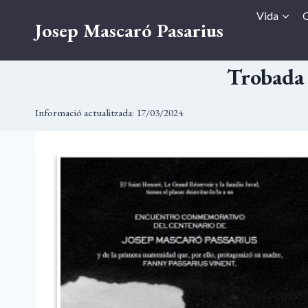
Vés
Vida
O
Josep Mascaró Pasarius
al
contingut
Trobada 
Informació actualitzada:
17/03/2024