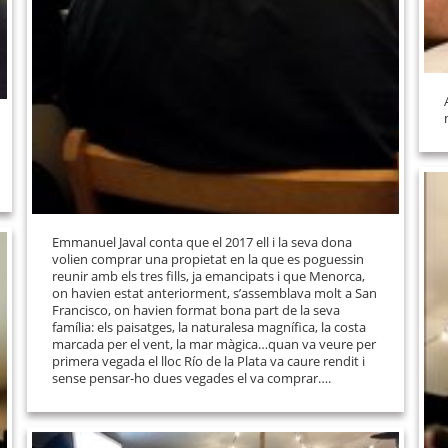
Emmanuel Javal conta que el 2017 ell i la seva dona
volien comprar una propietat en la que es poguessin
reunir amb els tres fills, ja emancipats i que Menorca,
on havien estat anteriorment, s’assemblava molt a San
Francisco, on havien format bona part de la seva
família: els paisatges, la naturalesa magnífica, la costa
marcada per el vent, la mar màgica…quan va veure per
primera vegada el lloc Río de la Plata va caure rendit i
sense pensar-ho dues vegades el va comprar….