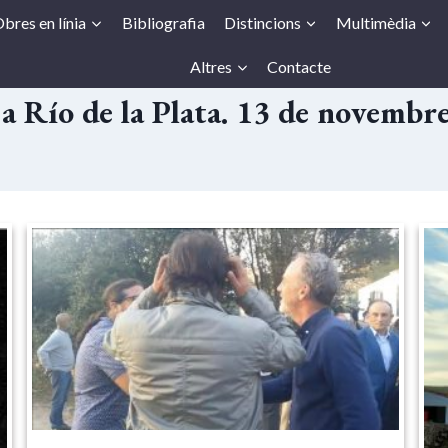
bres en línia
Bibliografia
Distincions
Multimèdia
Altres
Contacte
a Río de la Plata. 13 de novembr