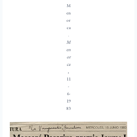
M
en
or
ca
.
M
en
or
ca
,
11
-
6-
19
83