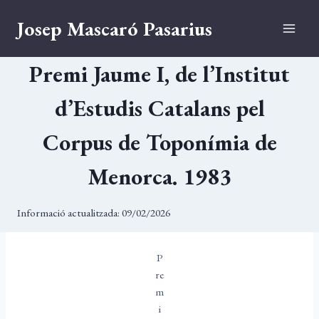
Vés
Josep Mascaró Pasarius
al
contingut
Premi Jaume I, de l’Institut
d’Estudis Catalans pel
Corpus de Toponímia de
Menorca. 1983
Informació actualitzada:
09/02/2026
P
re
m
i