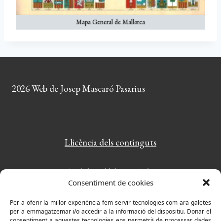
Mapa General de Mallorca
2026 Web de Josep Mascaró Pasarius
Llicència dels continguts
Amb la col·laboració de:
Consentiment de cookies
PlayWordy: el joc de paraules més divertit
Per a oferir la millor experiència fem servir tecnologies com ara galetes
per a emmagatzemar i/o accedir a la informació del dispositiu. Donar el
consentiment a aquestes tecnologies ens permetrà de processar dades