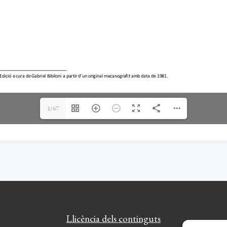
1/67
Llicència dels continguts