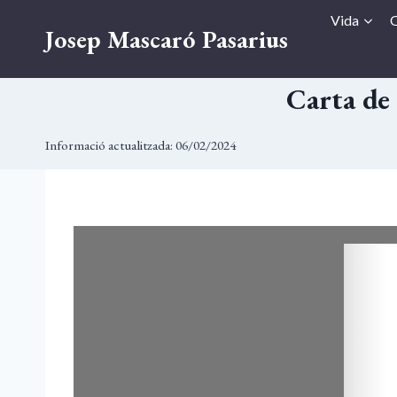
Vés
Vida
O
Josep Mascaró Pasarius
al
contingut
Carta de 
Informació actualitzada:
06/02/2024