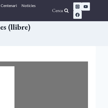
Centenari
Notícies
Cerca
s (llibre)