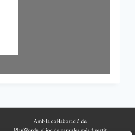
Amb la col·laboració de:
PlayWordy: el joc de paraules més divertit