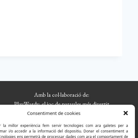
Amb la col·laboració de:
PlayWordy: el joc de paraules més divertit
Consentiment de cookies
r la millor experiència fem servir tecnologies com ara galetes per a
r i/o accedir a la informació del dispositiu. Donar el consentiment a
cnologies ens permetrà de processar dades com ara el comportament de