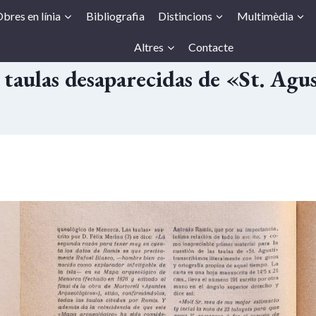
bres en línia
Bibliografia
Distincions
Multimèdia
Altres
Contacte
 taulas desaparecidas de «St. Agu