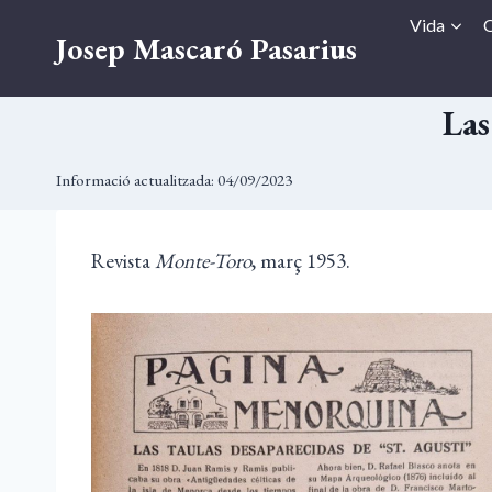
Vés
Vida
O
Josep Mascaró Pasarius
al
contingut
Las
Informació actualitzada:
04/09/2023
Revista
Monte-Toro
, març 1953.