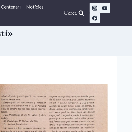
Centenari
Notícies
Cerca
stí»