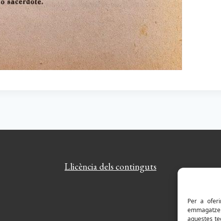
Llicència dels continguts
Per a oferi
emmagatzema
aquestes te