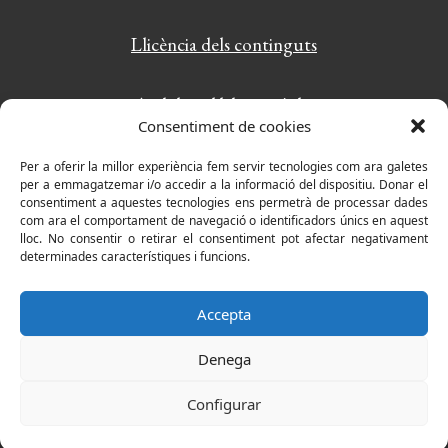
Llicència dels continguts
Amb la col·laboració de:
Consentiment de cookies
PlayWordy: el joc de paraules més divertit
Per a oferir la millor experiència fem servir tecnologies com ara galetes
per a emmagatzemar i/o accedir a la informació del dispositiu. Donar el
consentiment a aquestes tecnologies ens permetrà de processar dades
com ara el comportament de navegació o identificadors únics en aquest
lloc. No consentir o retirar el consentiment pot afectar negativament
determinades característiques i funcions.
Accepta
Denega
Configurar