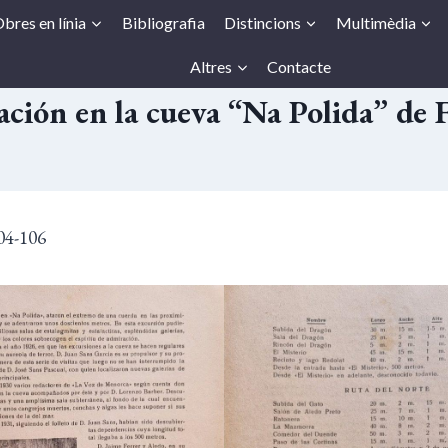
bres en línia
Bibliografia
Distincions
Multimèdia
Altres
Contacte
ación en la cueva “Na Polida” de F
104-106