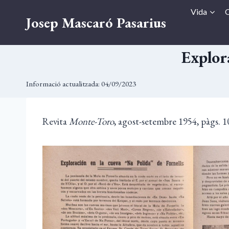
Vés
Vida
O
Josep Mascaró Pasarius
al
contingut
Explor
Informació actualitzada:
04/09/2023
Revita
Monte-Toro
, agost-setembre 1954, pàgs. 