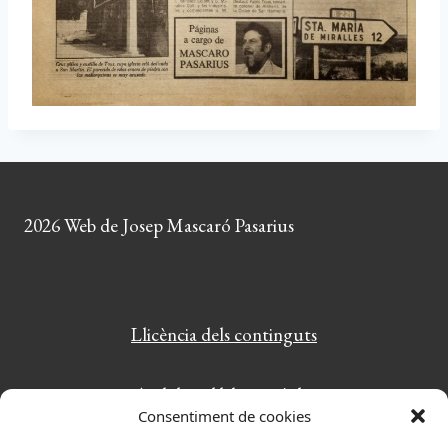
2026 Web de Josep Mascaró Pasarius
Llicència dels continguts
Amb la col·laboració de:
Consentiment de cookies
PlayWordy: el joc de paraules més divertit