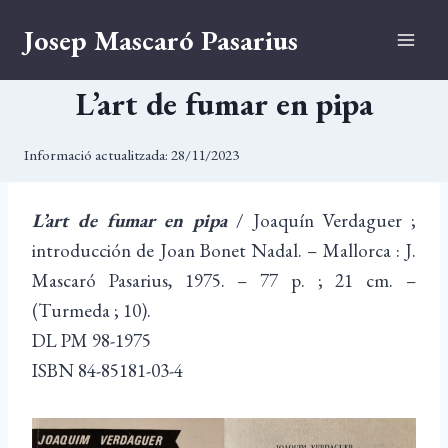
Vés
Josep Mascaró Pasarius
al
contingut
L’art de fumar en pipa
Informació actualitzada:
28/11/2023
L’art de fumar en pipa
/ Joaquín Verdaguer ;
introducción de Joan Bonet Nadal. – Mallorca : J.
Mascaró Pasarius, 1975. – 77 p. ; 21 cm. –
(Turmeda ; 10).
DL PM 98-1975
ISBN 84-85181-03-4