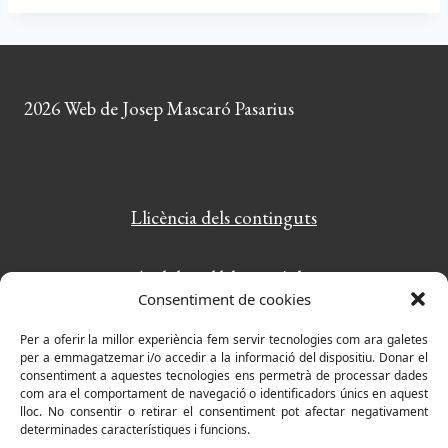
2026 Web de Josep Mascaró Pasarius
Llicència dels continguts
Amb la col·laboració de:
Consentiment de cookies
PlayWordy: el joc de paraules més divertit
Per a oferir la millor experiència fem servir tecnologies com ara galetes
per a emmagatzemar i/o accedir a la informació del dispositiu. Donar el
consentiment a aquestes tecnologies ens permetrà de processar dades
com ara el comportament de navegació o identificadors únics en aquest
lloc. No consentir o retirar el consentiment pot afectar negativament
determinades característiques i funcions.