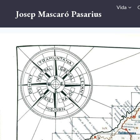
Vés
Vida
O
Josep Mascaró Pasarius
al
contingut