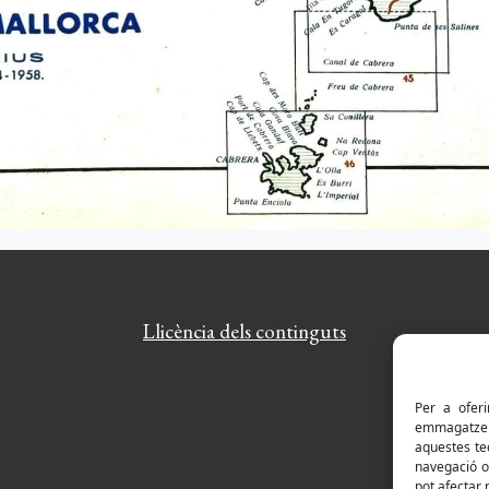
Llicència dels continguts
Per a oferi
emmagatzema
aquestes te
navegació o 
pot afectar 