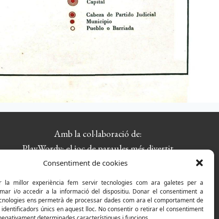
Amb la col·laboració de:
PlayWordy: el joc de paraules més divertit
Consentiment de cookies
r la millor experiència fem servir tecnologies com ara galetes per a
r i/o accedir a la informació del dispositiu. Donar el consentiment a
cnologies ens permetrà de processar dades com ara el comportament de
identificadors únics en aquest lloc. No consentir o retirar el consentiment
negativament determinades característiques i funcions.